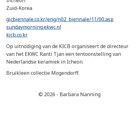
Incheon
Zuid-Korea
gicbiennale.co.kr/eng/n02_biennale/11/00.asp
sundaymorning.ekwc.nl
kicb.co.kr
Op uitnodiging van de KICB organiseert de directeur
van het EKWC Ranti Tjan een tentoonstelling van
Nederlandse keramiek in Icheon.
Bruikleen collectie Mogendorff.
© 2026 - Barbara Nanning