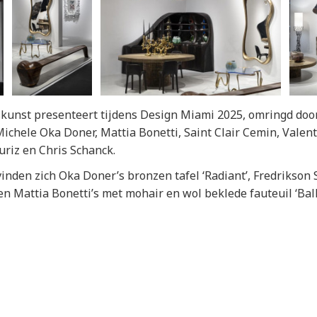
glaskunst presenteert tijdens Design Miami 2025, omringd d
ichele Oka Doner, Mattia Bonetti, Saint Clair Cemin, Valen
uriz en Chris Schanck.
nden zich Oka Doner’s bronzen tafel ‘Radiant’, Fredrikson S
en Mattia Bonetti’s met mohair en wol beklede fauteuil ‘Ball